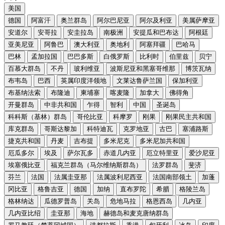
美国
德国
阿富汗
奥兰群岛
阿尔巴尼亚
阿尔及利亚
美属萨摩亚
安道尔
安哥拉
安圭拉岛
南极洲
安提瓜和巴布达
阿根廷
亚美尼亚
阿鲁巴
澳大利亚
奥地利
阿塞拜疆
巴哈马
巴林
孟加拉国
巴巴多斯
白俄罗斯
比利时
伯里兹
贝宁
百慕大群岛
不丹
玻利维亚
波斯尼亚和黑塞哥维那
博茨瓦纳
布韦岛
巴西
英属印度洋领地
文莱达鲁萨兰国
保加利亚
布基纳法索
布隆迪
柬埔寨
喀麦隆
加拿大
佛得角
开曼群岛
中非共和国
乍得
智利
中国
圣诞岛
科科斯（基林）群岛
哥伦比亚
科摩罗
刚果
刚果民主共和国
库克群岛
哥斯达黎加
科特迪瓦
克罗地亚
古巴
塞浦路斯
捷克共和国
丹麦
吉布提
多米尼克
多米尼加共和国
厄瓜多尔
埃及
萨尔瓦多
赤道几内亚
厄立特里亚
爱沙尼亚
埃塞俄比亚
福克兰群岛（马尔维纳斯群岛）
法罗群岛
斐济
芬兰
法国
法属圭亚那
法属波利尼西亚
法国南部领土
加蓬
冈比亚
格鲁吉亚
德国
加纳
直布罗陀
希腊
格陵兰岛
格林纳达
瓜德罗普岛
关岛
危地马拉
格恩西岛
几内亚
几内亚比绍
圭亚那
海地
赫德岛和麦克唐纳群岛