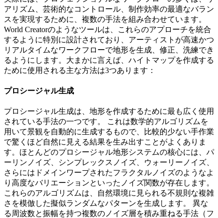
アリズム、芸術的なコントロール、制作効率の最適なバラン
スを実現するために、複数の手法を組み合わせています。
World Creatorのようなツールは、これらのアプローチを統合
するように特別に設計されており、アーティストが高速かつ
リアルタイムなワークフローで地形を生成、修正、洗練でき
るようにします。大まかに言えば、ハイトマップを作成する
ために使用される主な方法は3つあります：
プロシージャル生成
プロシージャル生成は、地形を作成するために最も広く使用
されている手法の一つです。 これは数学的アルゴリズムを
用いて景観を自動的に生成するもので、比較的少ない手作業
で驚くほど自然に見える結果を生み出すことがよくありま
す。ほとんどのプロシージャル地形システムの核心には、パ
ーリンノイズ、シンプレックスノイズ、ウォーリーノイズ、
さらにはドメインワープされたフラクタルノイズのようなよ
り高度なバリエーションといったノイズ関数が存在します。
これらのアルゴリズムは、自然環境に見られる不規則な複雑
さを模倣した擬似ランダムなパターンを生成します。 異な
る周波数と振幅を持つ複数のノイズ層を積み重ねる手法（フ