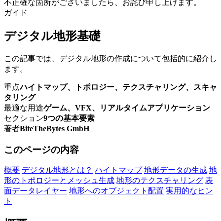
不正確な箇所がございましたら、お詫び申し上げます。
ガイド
デジタル地形基礎
この記事では、デジタル地形の作成について包括的に紹介し
ます。
重点
ハイトマップ、トポロジー、テクスチャリング、スキャ
タリング
最適な用途
ゲーム、VFX、リアルタイムアプリケーション
セクション
9つの基本要素
著者
BiteTheBytes GmbH
このページの内容
概要
デジタル地形とは？
ハイトマップ
地形データの生成
地
形のトポロジーとメッシュ生成
地形のテクスチャリング
表
面データレイヤー
地形へのオブジェクト配置
実用的なヒン
ト