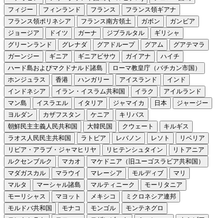
フィジー
フィンランド
フランス
フランス領ギアナ
フランス領ポリネシア
フランス南方領土
ガボン
ガンビア
ジョージア
ドイツ
ガーナ
ジブラルタル
ギリシャ
グリーンランド
グレナダ
グアドループ
グアム
グアテマラ
ガーンジー
ギニア
ギニアビサウ
ガイアナ
ハイチ
ハード島およびマクドナルド諸島
ローマ教皇庁（バチカン市国）
ホンジュラス
香港
ハンガリー
アイスランド
インド
インドネシア
イラン・イスラム共和国
イラク
アイルランド
マン島
イスラエル
イタリア
ジャマイカ
日本
ジャージー
ヨルダン
カザフスタン
ケニア
キリバス
朝鮮民主主義人民共和国
大韓民国
クウェート
キルギス
ラオス人民民主共和国
ラトビア
レバノン
レソト
リベリア
リビア・アラブ・ジャマヒリヤ
リヒテンシュタイン
リトアニア
ルクセンブルク
マカオ
マケドニア（旧ユーゴスラビア共和国）
マダガスカル
マラウイ
マレーシア
モルディブ
マリ
マルタ
マーシャル諸島
マルティニーク
モーリタニア
モーリシャス
マヨット
メキシコ
ミクロネシア連邦
モルドバ共和国
モナコ
モンゴル
モンテネグロ