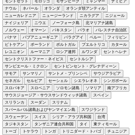
モントセラト
モロッコ
モザンビーク
ミャンマー
ナミビア
ナウル
ネパール
オランダ
オランダ領アンティル
ニューカレドニア
ニュージーランド
ニカラグア
ニジェール
ナイジェリア
ニウエ
ノーフォーク島
北マリアナ諸島
ノルウェー
オマーン
パキスタン
パラオ
パレスチナ自治区
パナマ
パプアニューギニア
パラグアイ
ペルー
フィリピン
ピトケアン
ポーランド
ポルトガル
プエルトリコ
カタール
レユニオン
ルーマニア
ロシア連邦
ルワンダ
セントヘレナ
セントクリストファー・ネイビス
セントルシア
サンピエール・ミクロン
セントビンセント・グレナディーン
サモア
サンマリノ
サントメ・プリンシペ
サウジアラビア
セネガル
セルビア
セーシェル
シエラレオネ
シンガポール
スロバキア
スロベニア
ソロモン諸島
ソマリア
南アフリカ
サウスジョージア・サウスサンドウィッチ諸島
スペイン
スリランカ
スーダン
スリナム
スバールバル諸島およびヤンマイエン島
スワジランド
スウェーデン
スイス
シリア・アラブ共和国
台湾
タジキスタン
タンザニア連合共和国
タイ
東ティモール
トーゴ
トケラウ
トンガ
トリニダード・トバゴ
チュニジア