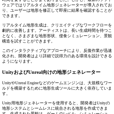
ウェアではリアルタイム地形ジェネレーターが導入されてお
り、ユーザーは地形を修正して即座に結果を確認することが
できます。
リアルタイム地形生成は、クリエイティブなワークフローを
劇的に改善します。アーティストは、長い生成時間を待つこ
となく、さまざまな地形形状、侵食シミュレーション、景観
構造を試すことができます。
このインタラクティブなアプローチにより、反復作業が迅速
化され、開発者はより詳細で説得力のある環境を設計できる
ようになります。
UnityおよびUnreal向けの地形ジェネレーター
UnityやUnreal Engineなどのゲームエンジンは、大規模なワー
ルドを構築するために地形生成ツールに大きく依存していま
す。
Unity用地形ジェネレーターを使用すると、開発者はUnityの
地形システムとシームレスに統合される地形を作成できま
す。生成された景観は、ゲームのレベル、シミュレーショ