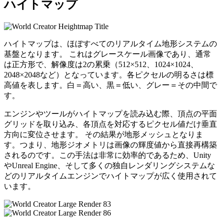
ハイトマップ
ハイトマップは、ほぼすべてのリアルタイム地形システムの
基盤となります。 これはグレースケール画像であり、通常
は正方形で、解像度は2の累乗（512×512、1024×1024、
2048×2048など）となっています。各ピクセルの明るさは標
高値を表します。白＝高い、黒＝低い、グレー＝その中間で
す。
エンジンやツールがハイトマップを読み込む際、頂点の平面
グリッドを取り込み、各頂点を対応するピクセル値だけ垂直
方向に変位させます。 その結果が地形メッシュとなりま
す。つまり、地形ジオメトリは画像の輝度値から直接再構築
されるのです。この手法は非常に効率的であるため、Unity
やUnreal Engine、そして多くの独自レンダリングシステムな
どのリアルタイムエンジンでハイトマップが広く使用されて
います。