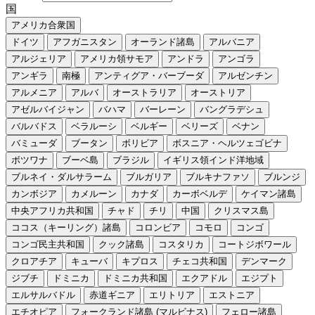
国
アメリカ合衆国
ドイツ
アフガニスタン
オーランド諸島
アルバニア
アルジェリア
アメリカ領サモア
アンドラ
アンゴラ
アンギラ
南極
アンティグア・バーブーダ
アルゼンチン
アルメニア
アルバ
オーストラリア
オーストリア
アゼルバイジャン
バハマ
バーレーン
バングラデシュ
バルバドス
ベラルーシ
ベルギー
ベリーズ
ベナン
バミューダ
ブータン
ボリビア
ボスニア・ヘルツェゴビナ
ボツワナ
ブーベ島
ブラジル
イギリス領インド洋地域
ブルネイ・ダルサラーム
ブルガリア
ブルキナファソ
ブルンジ
カンボジア
カメルーン
カナダ
カーボベルデ
ケイマン諸島
中央アフリカ共和国
チャド
チリ
中国
クリスマス島
ココス（キーリング）諸島
コロンビア
コモロ
コンゴ
コンゴ民主共和国
クック諸島
コスタリカ
コートジボワール
クロアチア
キューバ
キプロス
チェコ共和国
デンマーク
ジブチ
ドミニカ
ドミニカ共和国
エクアドル
エジプト
エルサルバドル
赤道ギニア
エリトリア
エストニア
エチオピア
フォークランド諸島 (マルビナス)
フェロー諸島