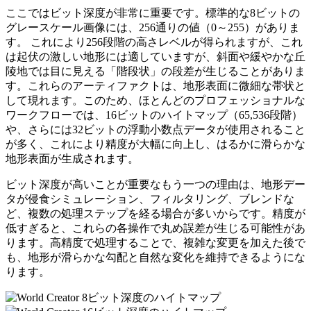
ここではビット深度が非常に重要です。標準的な8ビットの
グレースケール画像には、256通りの値（0～255）がありま
す。 これにより256段階の高さレベルが得られますが、これ
は起伏の激しい地形には適していますが、斜面や緩やかな丘
陵地では目に見える「階段状」の段差が生じることがありま
す。これらのアーティファクトは、地形表面に微細な帯状と
して現れます。このため、ほとんどのプロフェッショナルな
ワークフローでは、16ビットのハイトマップ（65,536段階）
や、さらには32ビットの浮動小数点データが使用されること
が多く、これにより精度が大幅に向上し、はるかに滑らかな
地形表面が生成されます。
ビット深度が高いことが重要なもう一つの理由は、地形デー
タが侵食シミュレーション、フィルタリング、ブレンドな
ど、複数の処理ステップを経る場合が多いからです。精度が
低すぎると、これらの各操作で丸め誤差が生じる可能性があ
ります。高精度で処理することで、複雑な変更を加えた後で
も、地形が滑らかな勾配と自然な変化を維持できるようにな
ります。