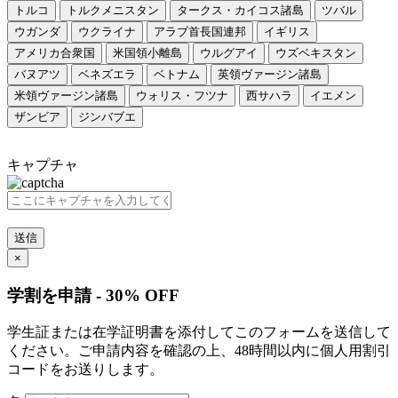
トルコ
トルクメニスタン
タークス・カイコス諸島
ツバル
ウガンダ
ウクライナ
アラブ首長国連邦
イギリス
アメリカ合衆国
米国領小離島
ウルグアイ
ウズベキスタン
バヌアツ
ベネズエラ
ベトナム
英領ヴァージン諸島
米領ヴァージン諸島
ウォリス・フツナ
西サハラ
イエメン
ザンビア
ジンバブエ
キャプチャ
送信
×
学割を申請 - 30% OFF
学生証または在学証明書を添付してこのフォームを送信して
ください。ご申請内容を確認の上、48時間以内に個人用割引
コードをお送りします。