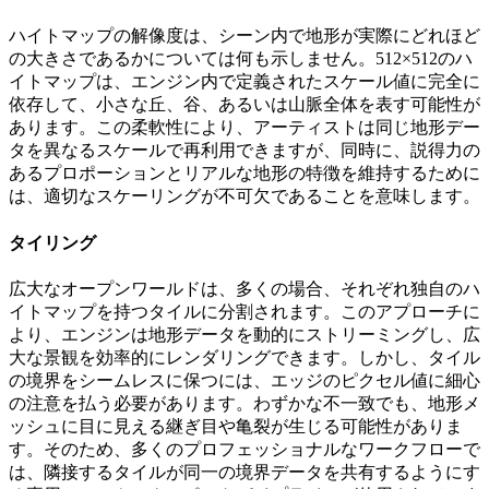
ハイトマップの解像度は、シーン内で地形が実際にどれほど
の大きさであるかについては何も示しません。512×512のハ
イトマップは、エンジン内で定義されたスケール値に完全に
依存して、小さな丘、谷、あるいは山脈全体を表す可能性が
あります。この柔軟性により、アーティストは同じ地形デー
タを異なるスケールで再利用できますが、同時に、説得力の
あるプロポーションとリアルな地形の特徴を維持するために
は、適切なスケーリングが不可欠であることを意味します。
タイリング
広大なオープンワールドは、多くの場合、それぞれ独自のハ
イトマップを持つタイルに分割されます。このアプローチに
より、エンジンは地形データを動的にストリーミングし、広
大な景観を効率的にレンダリングできます。しかし、タイル
の境界をシームレスに保つには、エッジのピクセル値に細心
の注意を払う必要があります。わずかな不一致でも、地形メ
ッシュに目に見える継ぎ目や亀裂が生じる可能性がありま
す。そのため、多くのプロフェッショナルなワークフローで
は、隣接するタイルが同一の境界データを共有するようにす