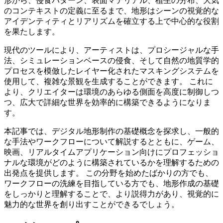
形から、侵食パターン、表面マテリアル、植生の分布、大気
のコンテキストの定義に至るまで、地形はシーンの視覚的な
アイデンティティとリアリズムを確立する上で中心的な役割
を果たします。
現代のツールにより、アーティストは、プロシージャルな手
法、シミュレーションベースの侵食、そして自然の地質学的
プロセスを模倣したレイヤー化されたマスキングシステムを
使用して、複雑な景観を生成することができます。 これに
より、クリエイターは環境のあらゆる側面を高度に制御しつ
つ、広大で詳細な世界を効率的に構築できるようになりま
す。
本記事では、デジタル地形制作の基礎概念を探求し、一般的
な手法やワークフローについて解説するとともに、ゲーム、
映画、リアルタイムアプリケーション向けにプロフェッショ
ナルな環境がどのように構築されているかを理解するための
出発点を提供します。 この分野を始めたばかりの方でも、
ワークフローの洗練を目指している方でも、地形作成の基礎
をしっかりと理解することで、より説得力があり、視覚的に
魅力的な世界を創り出すことができるでしょう。