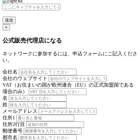
送信
×
公式販売代理店になる
ネットワークに参加するには、申込フォームにご記入くださ
い。
会社名
会社のウェブサイト
VAT（お住まいの国が欧州連合（EU）の正式加盟国である
場合のみ）
名
姓
メールアドレス
住所1
住所2行目
郵便番号
都市名